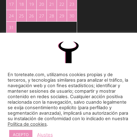
17
18
19
20
21
22
23
24
25
26
27
28
29
30
31
« May
En toreteate.com, utilizamos cookies propias y de
terceros, y tecnologías similares para analizar el tráfico, la
Toreteate Ⓒ 2023. Todos los derechos reservados
navegación web y con fines estadísticos; identificar y
Diseñado por
Welow Marketing
mantener sesiones de usuario; compartir y mostrar
contenido en redes sociales. Cualquier acción positiva
relacionada con la navegación, salvo cuando legalmente
Prohibida la reproducción y utilización total o parcial, por cualquier medio, sin autorización
se exija consentimiento explícito (para perfilado y
expresa por escrito.
segmentación avanzada), implicará una autorización para
su instalación de conformidad con lo indicado en nuestra
Política de cookies
.
Ajustes
ACEPTO