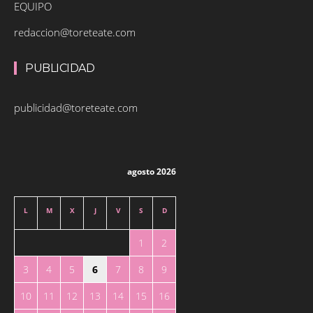
EQUIPO
redaccion@toreteate.com
PUBLICIDAD
publicidad@toreteate.com
agosto 2026
L
M
X
J
V
S
D
1
2
3
4
5
6
7
8
9
10
11
12
13
14
15
16