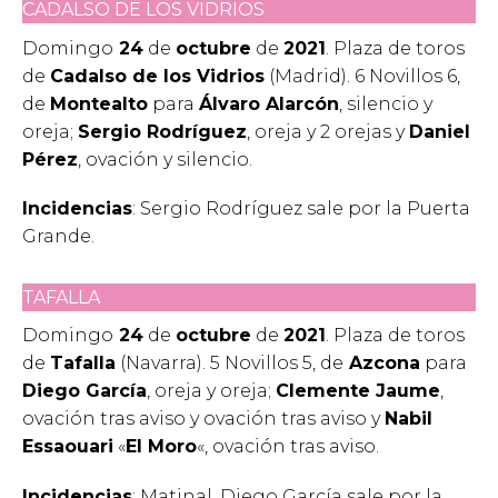
CADALSO DE LOS VIDRIOS
Domingo
24
de
octubre
de
2021
. Plaza de toros
de
Cadalso de los Vidrios
(Madrid). 6 Novillos 6,
de
Montealto
para
Álvaro Alarcón
, silencio y
oreja;
Sergio Rodríguez
, oreja y 2 orejas y
Daniel
Pérez
, ovación y silencio.
Incidencias
: Sergio Rodríguez sale por la Puerta
Grande.
TAFALLA
Domingo
24
de
octubre
de
2021
. Plaza de toros
de
Tafalla
(Navarra). 5 Novillos 5, de
Azcona
para
Diego García
, oreja y oreja;
Clemente Jaume
,
ovación tras aviso y ovación tras aviso y
Nabil
Essaouari
«
El Moro
«, ovación tras aviso.
Incidencias
: Matinal. Diego García sale por la