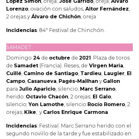
López Simón
, oreja;
José Garrido
, oreja;
Álvaro
Lorenzo
, ovación con saludos,
Aitor Fernández
,
2 orejas y
Álvaro de Chichón
, oreja
Incidencias
: 84º Festival de Chinchón.
SAMADET
Domingo
24
de
octubre
de
2021
. Plaza de toros
de
Samadet
(Francia). Reses, de
Virgen María
,
Cuillé
,
Camino de Santiago
,
Tardieu
,
Laugier
,
El
Campo
,
Casanueva
,
Pagés-Mailhan
y
Gallon
para
Julio Aparicio
, silencio;
Marc Serrano
,
herido;
Octavio Chacón
, 2 orejas;
El Galo
,
silencio;
Yon Lamothe
, silencio
Rocío Romero
, 2
orejas;
Kike
, y
Carlos Enrique Carmona
.
Incidencias
: Festival. Marc Serrano herido con el
segundo novillo de la tarde y fue estabilizado en