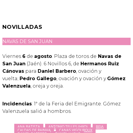
NOVILLADAS
NAVAS DE SAN JUAN
Viernes
6
de
agosto
. Plaza de toros de
Navas de
San Juan
(Jaén). 6 Novillos 6, de
Hermanos Ruiz
Cánovas
para
Daniel Barbero
, ovación y
vuelta;
Pedro Gallego
, ovación y ovación y
Gómez
Valenzuela
, oreja y oreja.
Incidencias
: 1ª de la Feria del Emigrante. Gómez
Valenzuela salió a hombros.
ANA BATISTA
ANTONIO TELLES (HIJO)
BEJA
CALDAS DE RAINHA
CANAS VIGOUROUX