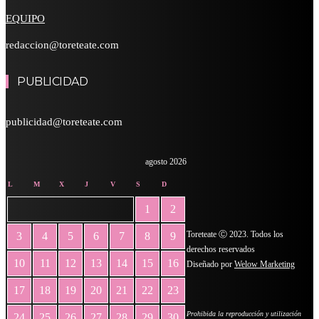
EQUIPO
redaccion@toreteate.com
PUBLICIDAD
publicidad@toreteate.com
agosto 2026
L
M
X
J
V
S
D
1
2
Toreteate Ⓒ 2023. Todos los
3
4
5
6
7
8
9
derechos reservados
10
11
12
13
14
15
16
Diseñado por
Welow Marketing
17
18
19
20
21
22
23
Prohibida la reproducción y utilización
24
25
26
27
28
29
30