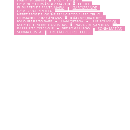
DANIEL BARBERO
DANIEL LUQUE
DOMINGO HERNÁNDEZ MARTÍN
EL JULI
EL PUERTO DE SANTA MARÍA
GARCIGRANDE
GÓMEZ VALENZUELA
HEREDEROS DE JOS´ÑE FRANCISCO VALERA CRUJO
HERMANOS RUIZ CÁNOVAS
JOÃO MOURA (HIJO)
JOAQUIM BRITO PAES
JUAN ORTEGA
LUIS ROUXINOL
MARCOS TENORIO BASTINHAS
NAVAS DE SAN JUAN
PARREIRITA CIGANO JR
PEDRO GALLEGO
SONIA MATÍAS
SORAIA COSTA
TRISTÃO RIBEIRO TELLES