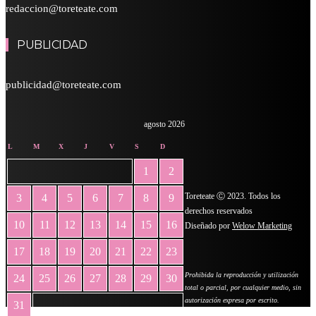
redaccion@toreteate.com
PUBLICIDAD
publicidad@toreteate.com
agosto 2026
L
M
X
J
V
S
D
1
2
Toreteate Ⓒ 2023. Todos los
3
4
5
6
7
8
9
derechos reservados
10
11
12
13
14
15
16
Diseñado por
Welow Marketing
17
18
19
20
21
22
23
Prohibida la reproducción y utilización
24
25
26
27
28
29
30
total o parcial, por cualquier medio, sin
autorización expresa por escrito.
31