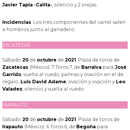
Javier Tapia
«
Calita
«, silencio y 2 orejas.
Incidencias
: Los tres componentes del cartel salen
a hombros junto al ganadero.
ZACATECAS
Sábado
20
de
octubre
de
2021
. Plaza de toros de
Zacatecas
(México). 7 Toros 7, de
Barralva
para
José
Garrido
, vuelta al ruedo, palmas y ovación en el de
regalo;
Luis David Adame
, ovación y ovación y
Leo
Valadez
, silencio y vuelta al ruedo.
IRAPAUTO
Sábado
20
de
octubre
de
2021
. Plaza de toros de
Irapauto
(México). 6 Toros 6, de
Begoña
para