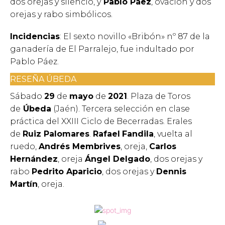
dos orejas y silencio, y
Pablo Páez
, ovación y dos
orejas y rabo simbólicos.
Incidencias
: El sexto novillo «Bribón» nº 87 de la
ganadería de El Parralejo, fue indultado por
Pablo Páez.
RESEÑA ÚBEDA
Sábado
29
de
mayo
de
2021
. Plaza de Toros
de
Úbeda
(Jaén). Tercera selección en clase
práctica del XXIII Ciclo de Becerradas. Erales
de
Ruiz Palomares
.
Rafael
Fandila
, vuelta al
ruedo,
Andrés Membrives
, oreja,
Carlos
Hernández
, oreja
Ángel Delgado
, dos orejas y
rabo
Pedrito Aparicio
, dos orejas y
Dennis
Martín
, oreja.