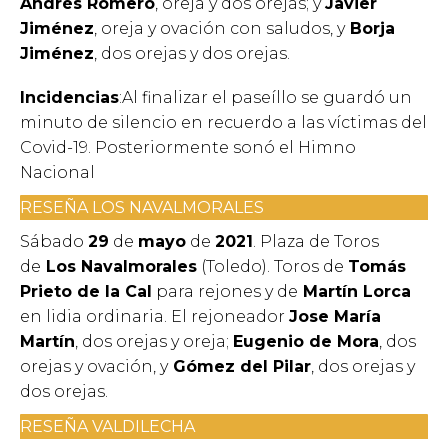
Andrés Romero
, oreja y dos orejas; y
Javier
Jiménez
, oreja y ovación con saludos, y
Borja
Jiménez
, dos orejas y dos orejas.
Incidencias
:Al finalizar el paseíllo se guardó un
minuto de silencio en recuerdo a las víctimas del
Covid-19. Posteriormente sonó el Himno
Nacional
RESEÑA LOS NAVALMORALES
Sábado
29
de
mayo
de
2021
. Plaza de Toros
de
Los Navalmorales
(Toledo). Toros de
Tomás
Prieto de la Cal
para rejones y de
Martín Lorca
en lidia ordinaria. El rejoneador
Jose María
Martín
, dos orejas y oreja;
Eugenio de Mora
, dos
orejas y ovación, y
Gómez del Pilar
, dos orejas y
dos orejas.
RESEÑA VALDILECHA