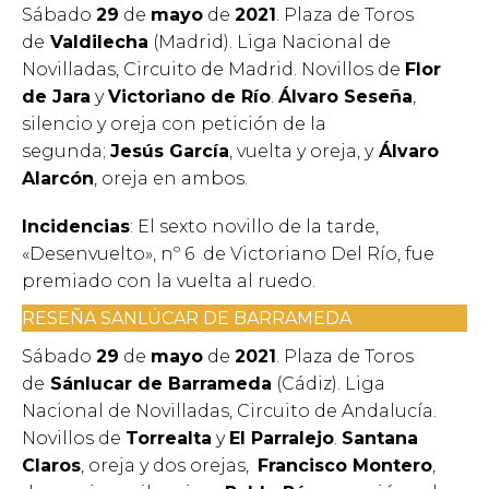
Sábado
29
de
mayo
de
2021
. Plaza de Toros
de
Valdilecha
(Madrid). Liga Nacional de
Novilladas, Circuito de Madrid. Novillos de
Flor
de Jara
y
Victoriano de Río
.
Álvaro Seseña
,
silencio y oreja con petición de la
segunda;
Jesús García
, vuelta y oreja, y
Álvaro
Alarcón
, oreja en ambos.
Incidencias
: El sexto novillo de la tarde,
«Desenvuelto», nº 6 de Victoriano Del Río, fue
premiado con la vuelta al ruedo.
RESEÑA SANLÚCAR DE BARRAMEDA
Sábado
29
de
mayo
de
2021
. Plaza de Toros
de
Sánlucar de Barrameda
(Cádiz). Liga
Nacional de Novilladas, Circuito de Andalucía.
Novillos de
Torrealta
y
El Parralejo
.
Santana
Claros
, oreja y dos orejas,
Francisco Montero
,