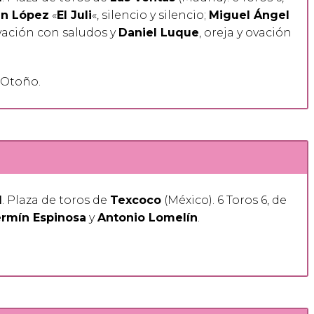
án López
«
El Juli
«, silencio y silencio;
Miguel Ángel
ovación con saludos y
Daniel Luque
, oreja y ovación
e Otoño.
1
. Plaza de toros de
Texcoco
(México). 6 Toros 6, de
rmín Espinosa
y
Antonio Lomelín
.