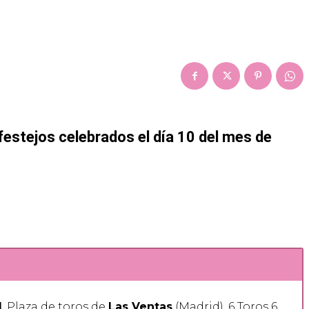
 festejos celebrados el día 10 del mes de
1
. Plaza de toros de
Las Ventas
(Madrid). 6 Toros 6,