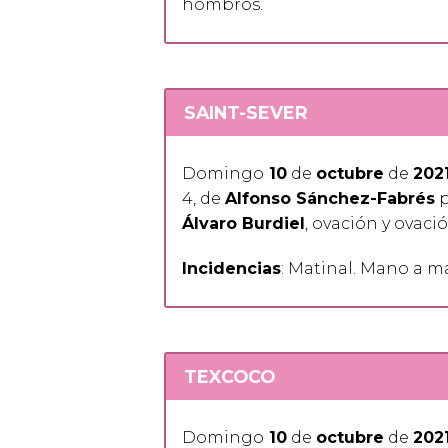
hombros.
SAINT-SEVER
Domingo
10
de
octubre
de
202
4, de
Alfonso Sánchez-Fabrés
p
Álvaro Burdiel
, ovación y ovació
Incidencias
: Matinal. Mano a m
TEXCOCO
Domingo
10
de
octubre
de
202