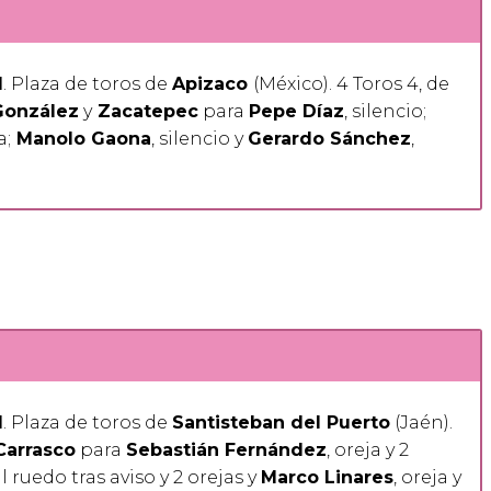
1
. Plaza de toros de
Apizaco
(México). 4 Toros 4, de
González
y
Zacatepec
para
Pepe Díaz
, silencio;
a;
Manolo Gaona
, silencio y
Gerardo Sánchez
,
1
. Plaza de toros de
Santisteban del Puerto
(Jaén).
Carrasco
para
Sebastián Fernández
, oreja y 2
al ruedo tras aviso y 2 orejas y
Marco Linares
, oreja y