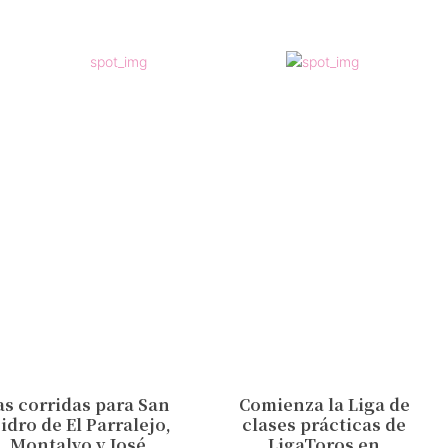
as corridas para San
Comienza la Liga de
sidro de El Parralejo,
clases prácticas de
Montalvo y José
LigaToros en