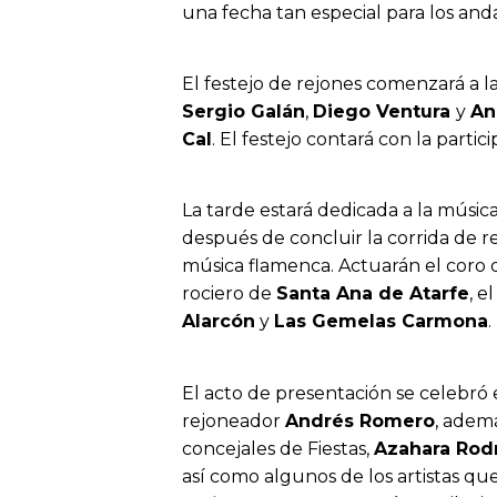
una fecha tan especial para los and
El festejo de rejones comenzará a l
Sergio Galán
,
Diego Ventura
y
An
Cal
. El festejo contará con la partic
La tarde estará dedicada a la músi
después de concluir la corrida de r
música flamenca. Actuarán el coro 
rociero de
Santa Ana de Atarfe
, e
Alarcón
y
Las Gemelas Carmona
.
El acto de presentación se celebró 
rejoneador
Andrés Romero
, ademá
concejales de Fiestas,
Azahara Rod
así como algunos de los artistas q