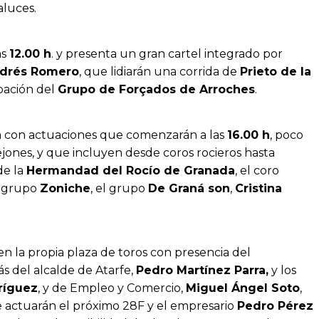
aluces.
as
12.00 h
. y presenta un gran cartel integrado por
drés Romero
, que lidiarán una corrida de
Prieto de la
ipación del
Grupo de Forçados de Arroches
.
ca con actuaciones que comenzarán a las
16.00 h
, poco
ejones, y que incluyen desde coros rocieros hasta
de la
Hermandad del Rocío de Granada
, el coro
l grupo
Zoniche
, el grupo
De Graná son
,
Cristina
en la propia plaza de toros con presencia del
s del alcalde de Atarfe,
Pedro Martínez Parra,
y los
ríguez
, y de Empleo y Comercio,
Miguel Ángel Soto
,
ue actuarán el próximo 28F y el empresario
Pedro Pérez