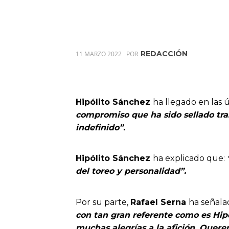
REDACCIÓN
11 MARZO 2022
POR
Hipólito Sánchez
ha llegado en las 
compromiso que ha sido sellado tra
indefinido”.
Hipólito Sánchez
ha explicado que:
del toreo y personalidad”.
Por su parte,
Rafael Serna
ha señala
con tan gran referente como es
Hip
muchas alegrías a la afición.
Querem