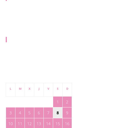
EQUIPO
redaccion@toreteate.com
PUBLICIDAD
publicidad@toreteate.com
agosto 2026
L
M
X
J
V
S
D
1
2
3
4
5
6
7
8
9
10
11
12
13
14
15
16