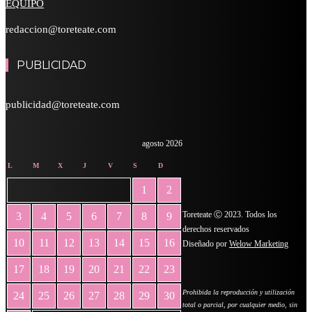
EQUIPO
redaccion@toreteate.com
PUBLICIDAD
publicidad@toreteate.com
agosto 2026
L
M
X
J
V
S
D
1
2
Toreteate Ⓒ 2023. Todos los
3
4
5
6
7
8
9
derechos reservados
10
11
12
13
14
15
16
Diseñado por
Welow Marketing
17
18
19
20
21
22
23
Prohibida la reproducción y utilización
24
25
26
27
28
29
30
total o parcial, por cualquier medio, sin