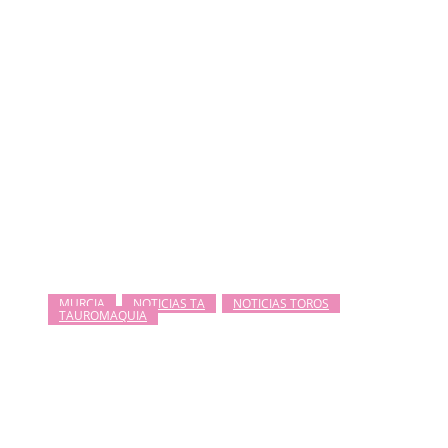
MURCIA
NOTICIAS TA
NOTICIAS TOROS
TAUROMAQUIA