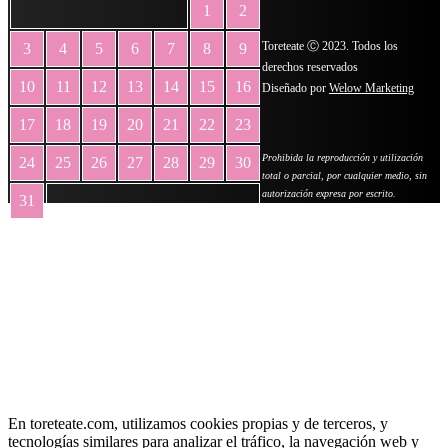
1
2
Toreteate Ⓒ 2023. Todos los
3
4
5
6
7
8
9
derechos reservados
10
11
12
13
14
15
16
Diseñado por
Welow Marketing
17
18
19
20
21
22
23
Prohibida la reproducción y utilización
24
25
26
27
28
29
30
total o parcial, por cualquier medio, sin
autorización expresa por escrito.
31
« May
En toreteate.com, utilizamos cookies propias y de terceros, y
tecnologías similares para analizar el tráfico, la navegación web y