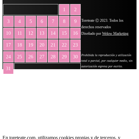
1
2
Toreteate Ⓒ 2023. Todos los
3
4
5
6
7
8
9
derechos reservados
10
11
12
13
14
15
16
Diseñado por
Welow Marketing
17
18
19
20
21
22
23
Prohibida la reproducción y utilización
24
25
26
27
28
29
30
total o parcial, por cualquier medio, sin
autorización expresa por escrito.
31
« May
En toreteate.com, utilizamos cookies propias y de terceros, y