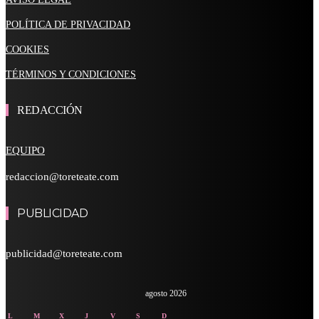
POLÍTICA DE PRIVACIDAD
COOKIES
TÉRMINOS Y CONDICIONES
REDACCIÓN
EQUIPO
redaccion@toreteate.com
PUBLICIDAD
publicidad@toreteate.com
agosto 2026
L
M
X
J
V
S
D