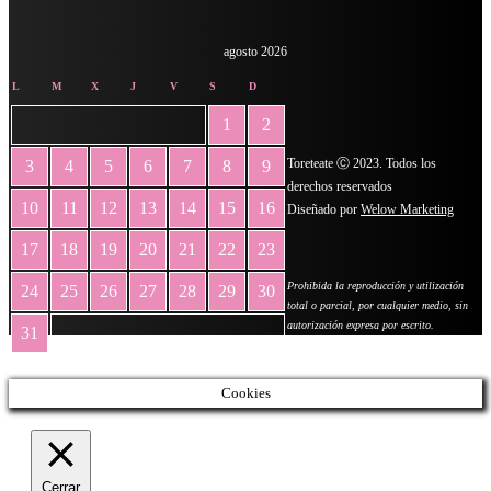
agosto 2026
L
M
X
J
V
S
D
1
2
Toreteate Ⓒ 2023. Todos los
3
4
5
6
7
8
9
derechos reservados
10
11
12
13
14
15
16
Diseñado por
Welow Marketing
17
18
19
20
21
22
23
Prohibida la reproducción y utilización
24
25
26
27
28
29
30
total o parcial, por cualquier medio, sin
autorización expresa por escrito.
31
« May
Cookies
Cerrar