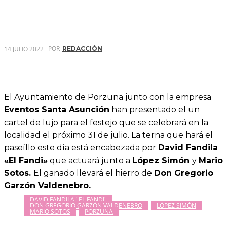
POR
14 JULIO 2022
REDACCIÓN
El Ayuntamiento de Porzuna junto con la empresa
Eventos Santa Asunción
han presentado el un
cartel de lujo para el festejo que se celebrará en la
localidad el próximo 31 de julio. La terna que hará el
paseíllo este día está encabezada por
David Fandila
«El Fandi»
que actuará junto a
López Simón
y
Mario
Sotos.
El ganado llevará el hierro de
Don Gregorio
Garzón Valdenebro.
DAVID FANDILA "EL FANDI"
DON GREGORIO GARZÓN VALDENEBRO
LÓPEZ SIMÓN
MARIO SOTOS
PORZUNA