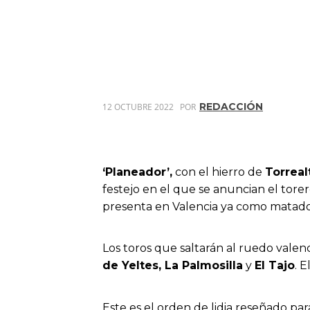
REDACCIÓN
12 OCTUBRE 2022
POR
‘Planeador’,
con el hierro de
Torreal
festejo en el que se anuncian el torero
presenta en Valencia ya como matado
Los toros que saltarán al ruedo valen
de Yeltes, La Palmosilla
y
El Tajo
. 
Este es el orden de lidia reseñado par