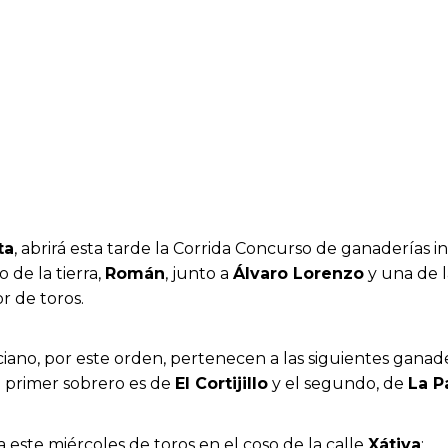
ta
, abrirá esta tarde la Corrida Concurso de ganaderías in
 de la tierra,
Román
, junto a
Álvaro Lorenzo
y una de 
r de toros.
ciano, por este orden, pertenecen a las siguientes ganade
El primer sobrero es de
El Cortijillo
y el segundo, de
La P
a este miércoles de toros en el coso de la calle
Xátiva
: