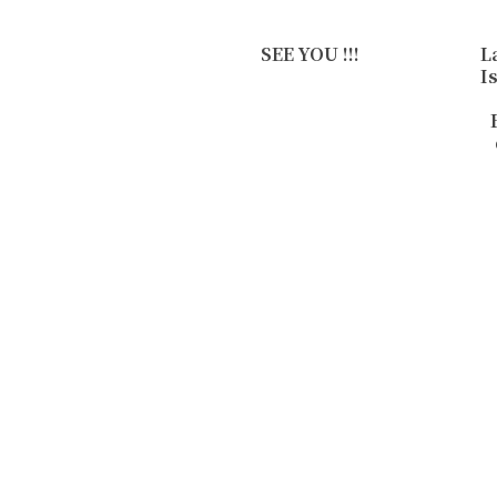
SEE YOU !!!
L
I