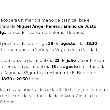
acogerá un mano a mano de gran calibre e
 trata de
Miguel Ángel Perera
y
Emilio de Justo
lga
, procedencia Santa Coloma- Buendía.
 el próximo día domingo
29
de
agosto
a las
18:30
n honor a Nuestra Señora la Virgen de la Caridad.
s comienza a partir del día
22
de
julio
, vía online en
resencial, a partir del día
16
de
agosto
en la taquilla
La Mancha, 89, junto al restaurante El Bohío, en
e
18:30
a
20:30
horas.
a plaza estará abierta desde las 10:00 horas, de manera
 la corrida, y la taquilla de la Avda. Castilla La
0 horas.