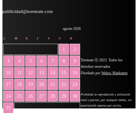
publicidad@toreteate.com
agosto 2026
L
M
X
J
V
S
D
1
2
Toreteate Ⓒ 2023. Todos los
3
4
5
6
7
8
9
derechos reservados
10
11
12
13
14
15
16
Diseñado por
Welow Marketing
17
18
19
20
21
22
23
Prohibida la reproducción y utilización
24
25
26
27
28
29
30
total o parcial, por cualquier medio, sin
autorización expresa por escrito.
31
« May