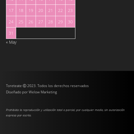
17
18
19
20
21
22
23
24
25
26
27
28
29
30
31
« May
Toreteate Ⓒ 2023. Todos los derechos reservados
Diseñado por
Welow Marketing
Prohibida la reproducción y utilización total o parcial, por cualquier medio, sin autorización
expresa por escrito.