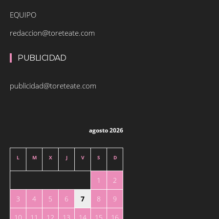
EQUIPO
redaccion@toreteate.com
PUBLICIDAD
publicidad@toreteate.com
agosto 2026
L
M
X
J
V
S
D
1
2
3
4
5
6
7
8
9
10
11
12
13
14
15
16