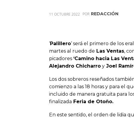
REDACCIÓN
11 OCTUBRE 2022
POR
‘
Palillero
‘ será el primero de los era
martes al ruedo de
Las Ventas
, co
picadores
‘Camino hacia Las Vent
Alejandro Chicharro
y
Joel Ramír
Los dos sobreros reseñados también
comienzo a las 18 horas y para el 
incluido de manera gratuita para l
finalizada
Feria de Otoño.
En este sentido, el orden de lidia q