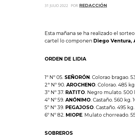
REDACCIÓN
31 JULIO 2022
POR
Esta mañana se ha realizado el sorteo
cartel lo componen
Diego Ventura, 
ORDEN DE LIDIA
1º Nº 05.
SEÑORÓN
. Colorao bragao. 5
2ª Nº 90.
AROCHENO
. Colorao. 485 kg.
3º Nº 37.
RATITO
. Negro mulato. 500 
4º Nº 59.
ANÓNIMO
. Castaño. 560 kg. 
5º Nº 39.
PEGAJOSO
. Castaño. 495 kg.
6º Nº 82.
MIOPE
. Mulato chorreado. 55
SOBREROS