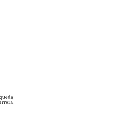
a queda
errera