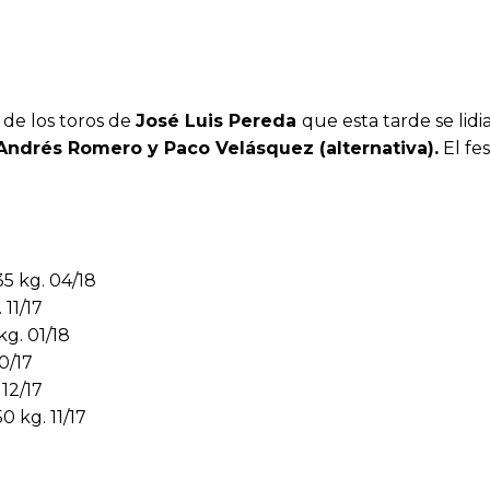
 de los toros de
José Luis Pereda
que esta tarde se lidi
Andrés Romero y Paco Velásquez (alternativa).
El fes
35 kg. 04/18
 11/17
kg. 01/18
10/17
 12/17
0 kg. 11/17