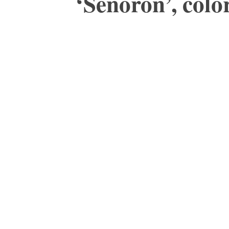
‘Señorón’, col