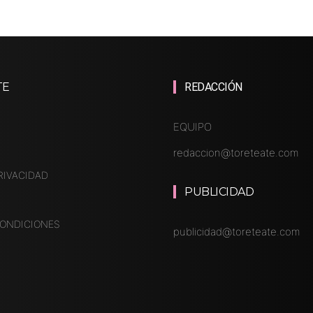
TE
REDACCIÓN
EQUIPO
redaccion@toreteate.com
RIVACIDAD
PUBLICIDAD
CONDICIONES
publicidad@toreteate.com