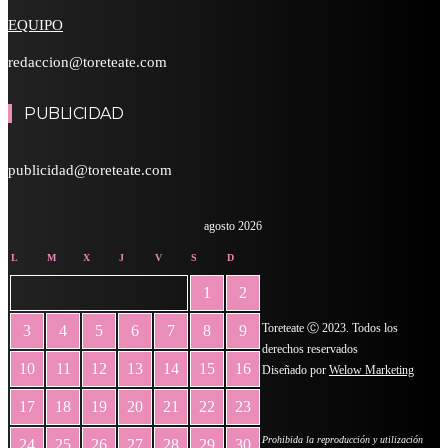
EQUIPO
redaccion@toreteate.com
PUBLICIDAD
publicidad@toreteate.com
agosto 2026
L
M
X
J
V
S
D
1
2
Toreteate Ⓒ 2023. Todos los
3
4
5
6
7
8
9
derechos reservados
10
11
12
13
14
15
16
Diseñado por
Welow Marketing
17
18
19
20
21
22
23
Prohibida la reproducción y utilización
24
25
26
27
28
29
30