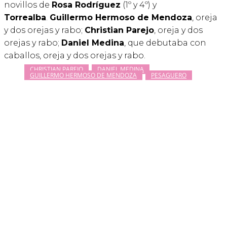
novillos de
Rosa Rodríguez
(1º y 4º) y
Torrealba
.
Guillermo Hermoso de Mendoza
, oreja
y dos orejas y rabo;
Christian Parejo
, oreja y dos
orejas y rabo;
Daniel Medina
, que debutaba con
caballos, oreja y dos orejas y rabo.
CHRISTIAN PAREJO
DANIEL MEDINA
GUILLERMO HERMOSO DE MENDOZA
PESAGUERO