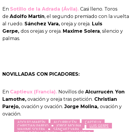
En
Sotillo de la Adrada (Ávila).
Casi lleno.
Toros
de
Adolfo Martín
, el segundo premiado con la vuelta
al ruedo.
Sánchez Vara,
oreja y oreja.
Luis
Gerpe,
dos orejas y oreja.
Maxime Solera
, silencio y
palmas.
NOVILLADAS CON PICADORES:
En
Captieux (Francia).
Novillos de
Alcurrucén
.
Yon
Lamothe,
ovación y oreja tras petición.
Christian
Parejo,
ovación y ovación.
Jorge Molina,
ovación y
ovación.
ADOLFO MARTÍN
ALCURRUCÉN
CAPTIEUX
CHRISTIAN PAREJO
JORGE MOLINA
LUIS GERPE
MAXIME SOLERA
SÁNCHEZ VARA