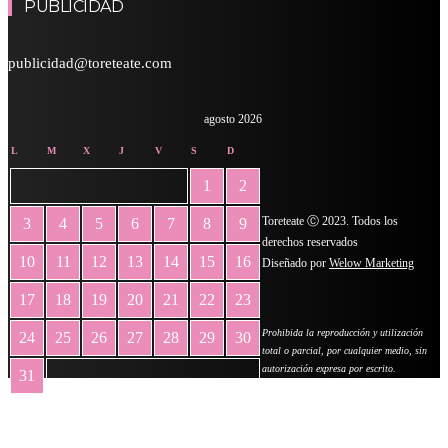
PUBLICIDAD
publicidad@toreteate.com
agosto 2026
L
M
X
J
V
S
D
1
2
Toreteate Ⓒ 2023. Todos los
3
4
5
6
7
8
9
derechos reservados
10
11
12
13
14
15
16
Diseñado por
Welow Marketing
17
18
19
20
21
22
23
Prohibida la reproducción y utilización
24
25
26
27
28
29
30
total o parcial, por cualquier medio, sin
autorización expresa por escrito.
31
« May