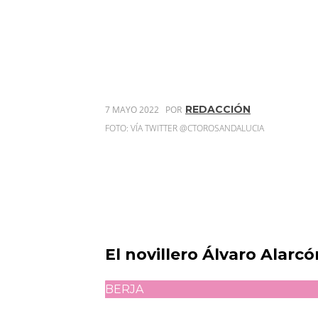
REDACCIÓN
7 MAYO 2022
POR
FOTO: VÍA TWITTER @CTOROSANDALUCIA
El novillero Álvaro Alarc
BERJA