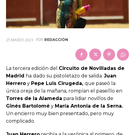
POR
25 MARZO 2023
REDACCIÓN
La tercera edición del
Circuito de Novilladas de
Madrid
ha dado su pistoletazo de salida.
Juan
Herrero
y
Pepe Luis Cirugeda,
que paseó la
única oreja de la mañana, rompían el paseíllo en
Torres de la Alameda
para lidiar novillos de
Ginés Bartolomé
y
María Antonia de la Serna.
Un encierro muy bien presentado, pero muy
complicado.
Juan Herrero
recibía a la verónica al primero, de