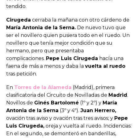
tendido.
Cirugeda
cerraba la mañana con otro cárdeno de
María Antonia de la Serna.
De nuevo tuvo que
ser el novillero quien pusiera todo en el ruedo. Un
novillero que tenía mejor condición que su
hermano, pero que presentaba
complicaciones.
Pepe Luis Cirugeda
hacía una
faena de más a menos y daba la
vuelta al ruedo
tras petición.
En
Torres de la Alameda
(Madrid), primera
clasificatoria del Circuito de Novilladas de
Madrid
.
Novillos de
Ginés Bartolomé
(1º y 2º) y
María
Antonia de la Serna
(3º y 4º).
Juan Herrero,
ovación tras aviso y ovación tras tres avisos; y
Pepe
Luis Cirugeda,
oreja y vuelta al ruedo. Incidencias:
En el segundo, se demonteró en banderillas,