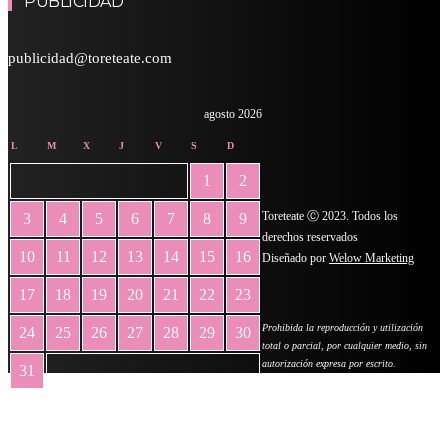
PUBLICIDAD
publicidad@toreteate.com
agosto 2026
L
M
X
J
V
S
D
1
2
Toreteate Ⓒ 2023. Todos los
3
4
5
6
7
8
9
derechos reservados
10
11
12
13
14
15
16
Diseñado por
Welow Marketing
17
18
19
20
21
22
23
Prohibida la reproducción y utilización
24
25
26
27
28
29
30
total o parcial, por cualquier medio, sin
autorización expresa por escrito.
31
« May