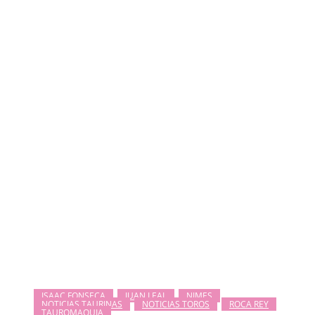
ISAAC FONSECA
JUAN LEAL
NIMES
NOTICIAS TAURINAS
NOTICIAS TOROS
ROCA REY
TAUROMAQUIA