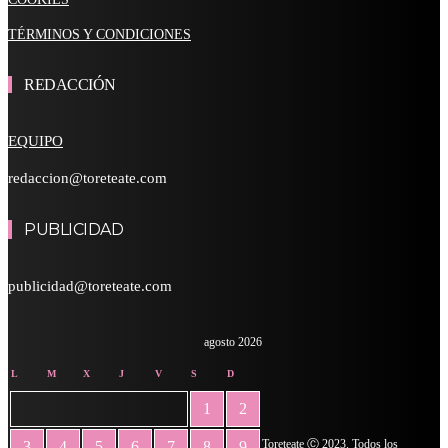
TÉRMINOS Y CONDICIONES
REDACCIÓN
EQUIPO
redaccion@toreteate.com
PUBLICIDAD
publicidad@toreteate.com
agosto 2026
L
M
X
J
V
S
D
1
2
Toreteate Ⓒ 2023. Todos los
3
4
5
6
7
8
9