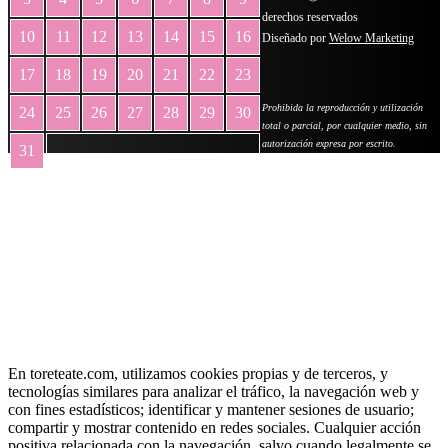
derechos reservados
10
11
12
13
14
15
16
Diseñado por
Welow Marketing
17
18
19
20
21
22
23
Prohibida la reproducción y utilización
24
25
26
27
28
29
30
total o parcial, por cualquier medio, sin
autorización expresa por escrito.
31
« May
En toreteate.com, utilizamos cookies propias y de terceros, y
tecnologías similares para analizar el tráfico, la navegación web y
con fines estadísticos; identificar y mantener sesiones de usuario;
compartir y mostrar contenido en redes sociales. Cualquier acción
positiva relacionada con la navegación, salvo cuando legalmente se