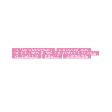
JOSÉ MARÍA MANZANARES
NOTICIAS TAURINAS
NOTICIAS TOROS
NÚÑEZ DEL CUVILLO
OLIVENZA
PABLO AGUADO
ROCA REY
TAUROMAQUIA