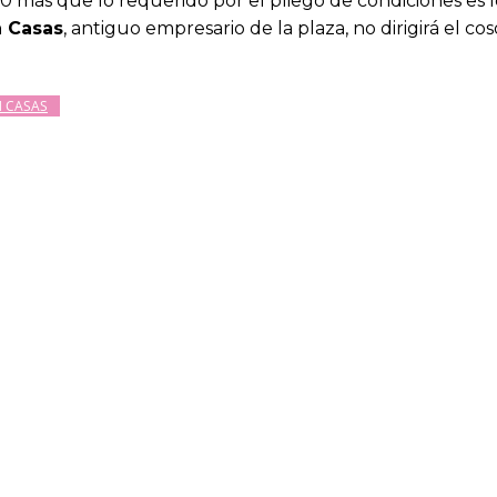
00 más que lo requerido por el pliego de condiciones es
 Casas
, antiguo empresario de la plaza, no dirigirá el 
 CASAS