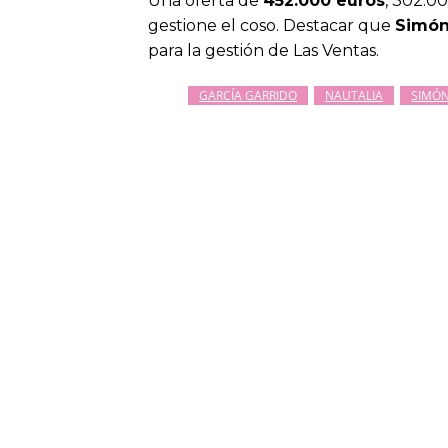
Una oferta de
452.000 euros
, 302.0
gestione el coso. Destacar que
Simón
para la gestión de Las Ventas.
GARCÍA GARRIDO
NAUTALIA
SIMÓN