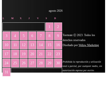
agosto 2026
L
M
X
J
V
S
D
1
2
Toreteate Ⓒ 2023. Todos los
3
4
5
6
7
8
9
derechos reservados
10
11
12
13
14
15
16
Diseñado por
Welow Marketing
17
18
19
20
21
22
23
Prohibida la reproducción y utilización
24
25
26
27
28
29
30
total o parcial, por cualquier medio, sin
autorización expresa por escrito.
31
« May