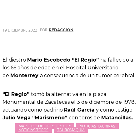
POR
19 DICIEMBRE 2022
REDACCIÓN
El diestro
Mario Escobedo “El Regio”
ha fallecido a
los 66 años de edad en el Hospital Universitario
de
Monterrey
a consecuencia de un tumor cerebral.
“El Regio”
tomó la alternativa en la plaza
Monumental de Zacatecas el 3 de diciembre de 1978,
actuando como padrino
Raúl García
y como testigo
Julio Vega “Marismeño”
con toros de
Matancillas.
MARIO ESCOBEDO “EL REGIO”
NOTICIAS TAURINAS
NOTICIAS TOROS
TAUROMAQUIA