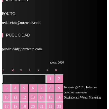
EQUIPO
redaccion@toreteate.com
PUBLICIDAD
publicidad@toreteate.com
agosto 2026
L
M
X
J
V
S
D
1
2
Toreteate Ⓒ 2023. Todos los
3
4
5
6
7
8
9
derechos reservados
10
11
12
13
14
15
16
Diseñado por
Welow Marketing
17
18
19
20
21
22
23