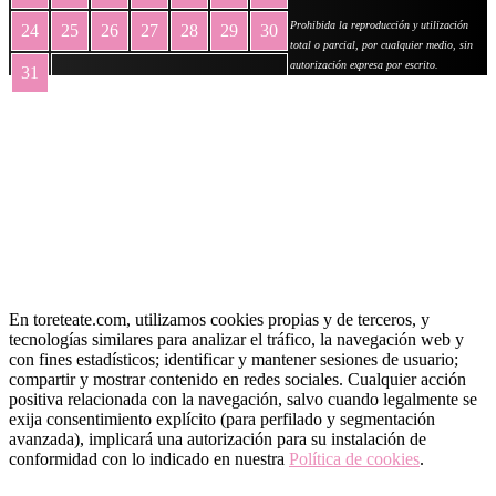
Prohibida la reproducción y utilización
24
25
26
27
28
29
30
total o parcial, por cualquier medio, sin
autorización expresa por escrito.
31
« May
En toreteate.com, utilizamos cookies propias y de terceros, y
tecnologías similares para analizar el tráfico, la navegación web y
con fines estadísticos; identificar y mantener sesiones de usuario;
compartir y mostrar contenido en redes sociales. Cualquier acción
positiva relacionada con la navegación, salvo cuando legalmente se
exija consentimiento explícito (para perfilado y segmentación
avanzada), implicará una autorización para su instalación de
conformidad con lo indicado en nuestra
Política de cookies
.