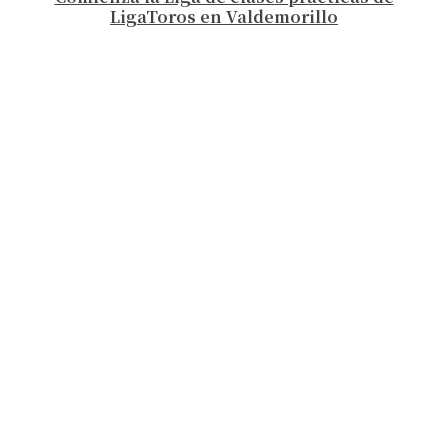
LigaToros en Valdemorillo