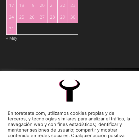
17
18
19
20
21
22
23
24
25
26
27
28
29
30
31
« May
Toreteate Ⓒ 2023. Todos los derechos reservados
Diseñado por
Welow Marketing
Prohibida la reproducción y utilización total o parcial, por cualquier medio, sin autorización
En toreteate.com, utilizamos cookies propias y de
expresa por escrito.
terceros, y tecnologías similares para analizar el tráfico, la
navegación web y con fines estadísticos; identificar y
mantener sesiones de usuario; compartir y mostrar
contenido en redes sociales. Cualquier acción positiva