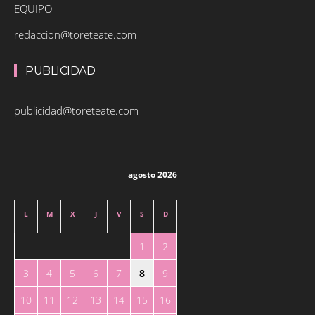
EQUIPO
redaccion@toreteate.com
PUBLICIDAD
publicidad@toreteate.com
agosto 2026
L
M
X
J
V
S
D
1
2
3
4
5
6
7
8
9
10
11
12
13
14
15
16