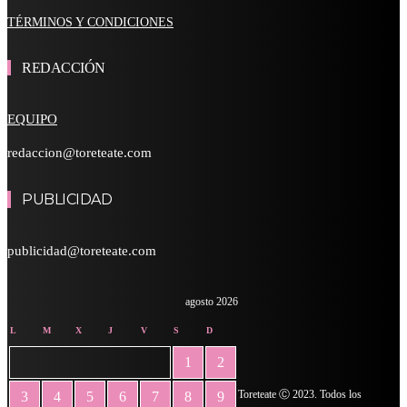
TÉRMINOS Y CONDICIONES
REDACCIÓN
EQUIPO
redaccion@toreteate.com
PUBLICIDAD
publicidad@toreteate.com
agosto 2026
L
M
X
J
V
S
D
1
2
Toreteate Ⓒ 2023. Todos los
3
4
5
6
7
8
9