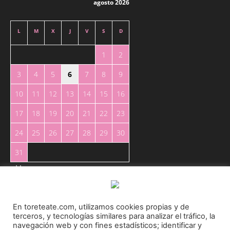
agosto 2026
L
M
X
J
V
S
D
1
2
3
4
5
6
7
8
9
10
11
12
13
14
15
16
17
18
19
20
21
22
23
24
25
26
27
28
29
30
31
« May
En toreteate.com, utilizamos cookies propias y de
terceros, y tecnologías similares para analizar el tráfico, la
navegación web y con fines estadísticos; identificar y