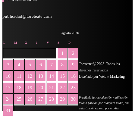
publicidad@toreteate.com
agosto 2026
L
M
X
J
V
S
D
1
2
Toreteate Ⓒ 2023. Todos los
3
4
5
6
7
8
9
derechos reservados
10
11
12
13
14
15
16
Diseñado por
Welow Marketing
17
18
19
20
21
22
23
Prohibida la reproducción y utilización
24
25
26
27
28
29
30
total o parcial, por cualquier medio, sin
autorización expresa por escrito.
31
« May