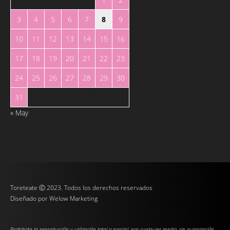
3
4
5
6
7
8
9
10
11
12
13
14
15
16
17
18
19
20
21
22
23
24
25
26
27
28
29
30
31
« May
Toreteate Ⓒ 2023. Todos los derechos reservados
Diseñado por
Welow Marketing
Prohibida la reproducción y utilización total o parcial, por cualquier medio, sin autorización