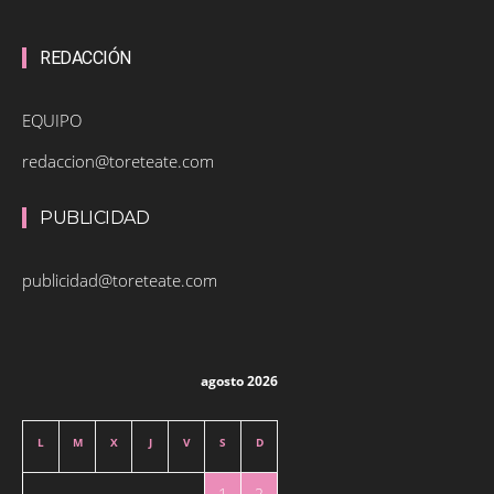
REDACCIÓN
EQUIPO
redaccion@toreteate.com
PUBLICIDAD
publicidad@toreteate.com
agosto 2026
L
M
X
J
V
S
D
1
2