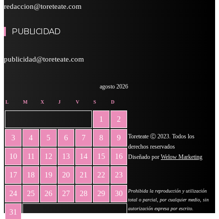
redaccion@toreteate.com
PUBLICIDAD
publicidad@toreteate.com
agosto 2026
L
M
X
J
V
S
D
1
2
Toreteate Ⓒ 2023. Todos los
3
4
5
6
7
8
9
derechos reservados
10
11
12
13
14
15
16
Diseñado por
Welow Marketing
17
18
19
20
21
22
23
Prohibida la reproducción y utilización
24
25
26
27
28
29
30
total o parcial, por cualquier medio, sin
autorización expresa por escrito.
31