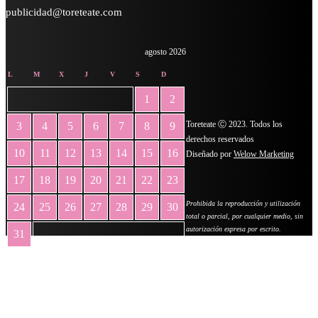
publicidad@toreteate.com
agosto 2026
L
M
X
J
V
S
D
1
2
Toreteate Ⓒ 2023. Todos los
3
4
5
6
7
8
9
derechos reservados
10
11
12
13
14
15
16
Diseñado por
Welow Marketing
17
18
19
20
21
22
23
Prohibida la reproducción y utilización
24
25
26
27
28
29
30
total o parcial, por cualquier medio, sin
autorización expresa por escrito.
31
« May