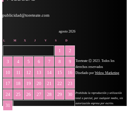
publicidad@toreteate.com
agosto 2026
L
M
X
J
V
S
D
1
2
Toreteate Ⓒ 2023. Todos los
3
4
5
6
7
8
9
derechos reservados
10
11
12
13
14
15
16
Diseñado por
Welow Marketing
17
18
19
20
21
22
23
Prohibida la reproducción y utilización
24
25
26
27
28
29
30
total o parcial, por cualquier medio, sin
autorización expresa por escrito.
31
« May