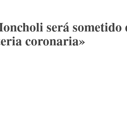
oncholi será sometido 
teria coronaria»