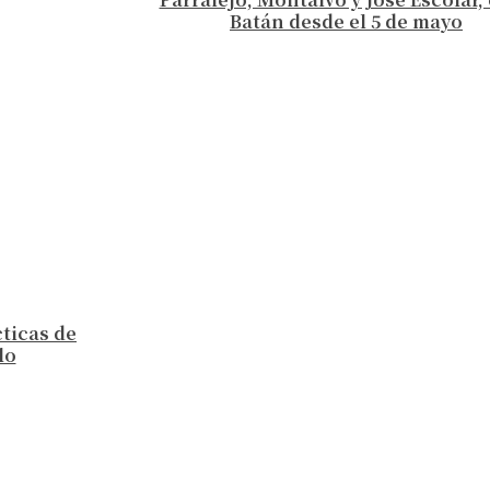
Batán desde el 5 de mayo
cticas de
lo