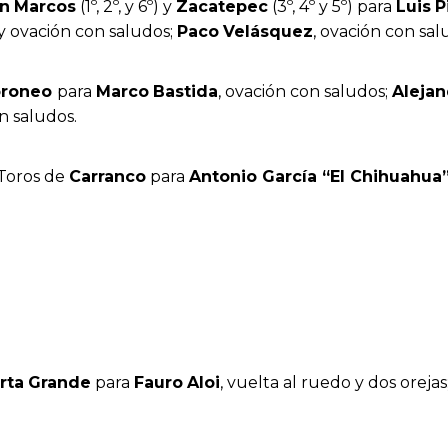
n
Marcos
(1º, 2º, y 6º) y
Zacatepec
(3º, 4º y 5º) para
Luis
P
 y ovación con saludos;
Paco
Velásquez
, ovación con salu
oroneo
para
Marco
Bastida
, ovación con saludos;
Alejan
on saludos.
Toros de
Carranco
para
Antonio García “El Chihuahua
rta
Grande
para
Fauro
Aloi
, vuelta al ruedo y dos orejas