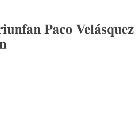
Triunfan Paco Velásque
ón