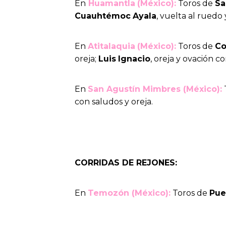
En
Huamantla
(México):
Toros de
Sa
Cuauhtémoc
Ayala
, vuelta al ruedo
En
Atitalaquia
(México):
Toros de
C
oreja;
Luis
Ignacio
, oreja y ovación c
En
San Agustín Mimbres (México):
con saludos y oreja.
CORRIDAS DE REJONES:
En
Temozón (México):
Toros de
Pue