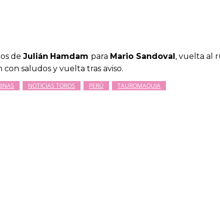
los de
Julián
Hamdam
para
Mario Sandoval
, vuelta al
n con saludos y vuelta tras aviso.
RINAS
NOTICIAS TOROS
PERÚ
TAUROMAQUIA