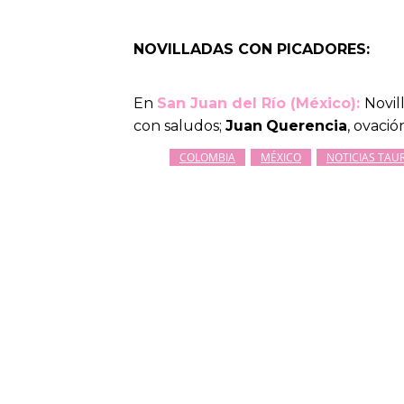
NOVILLADAS CON PICADORES:
En
San Juan del Río (México):
Novil
con saludos;
Juan
Querencia
, ovació
COLOMBIA
MÉXICO
NOTICIAS TAU