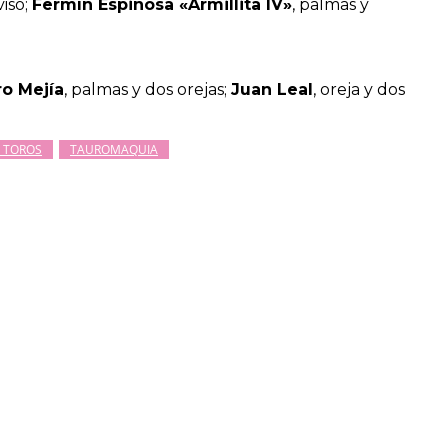
viso;
Fermín Espinosa «Armillita IV»
, palmas y
ro Mejía
, palmas y dos orejas;
Juan Leal
, oreja y dos
S TOROS
TAUROMAQUIA