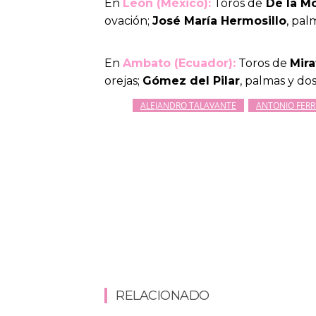
En
León (México):
Toros de
De la M
ovación;
José María Hermosillo
, pal
En
Ambato (Ecuador):
Toros de
Mir
orejas;
Gómez del Pilar
, palmas y dos
ALEJANDRO TALAVANTE
ANTONIO FERR
RELACIONADO