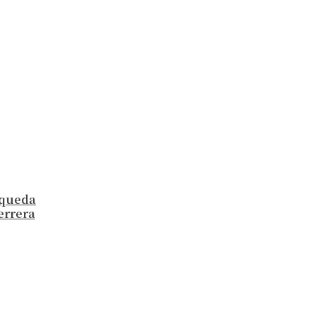
a queda
errera