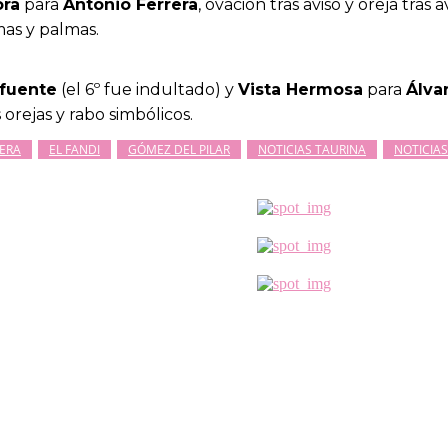
ora
para
Antonio Ferrera
, ovación tras aviso y oreja tras a
mas y palmas.
afuente
(el 6º fue indultado) y
Vista Hermosa
para
Álva
 orejas y rabo simbólicos.
ERA
EL FANDI
GÓMEZ DEL PILAR
NOTICIAS TAURINA
NOTICIA