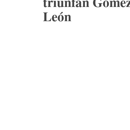
triunfan Gómez
León