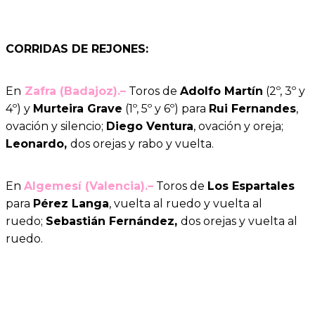
CORRIDAS DE REJONES:
En
Zafra (Badajoz).–
Toros de
Adolfo Martín
(2º, 3º y
4º) y
Murteira Grave
(1º, 5º y 6º) para
Rui Fernandes
,
ovación y silencio;
Diego Ventura
, ovación y oreja;
Leonardo,
dos orejas y rabo y vuelta.
En
Algemesí (Valencia).–
Toros de
Los Espartales
para
Pérez Langa
, vuelta al ruedo y vuelta al
ruedo;
Sebastián Fernández,
dos orejas y vuelta al
ruedo.