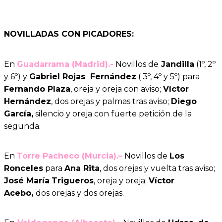
NOVILLADAS CON PICADORES:
En
Guadarrama (Madrid).-
Novillos de
Jandilla
(1º, 2º
y 6º) y
Gabriel Rojas Fernández
( 3º, 4º y 5º) para
Fernando Plaza
, oreja y oreja con aviso;
Víctor
Hernández
, dos orejas y palmas tras aviso;
Diego
García,
silencio y oreja con fuerte petición de la
segunda.
En
Torre Pacheco (Murcia).–
Novillos de
Los
Ronceles
para
Ana Rita
, dos orejas y vuelta tras aviso;
José María
Trigueros
, oreja y oreja;
Víctor
Acebo,
dos orejas y dos orejas.