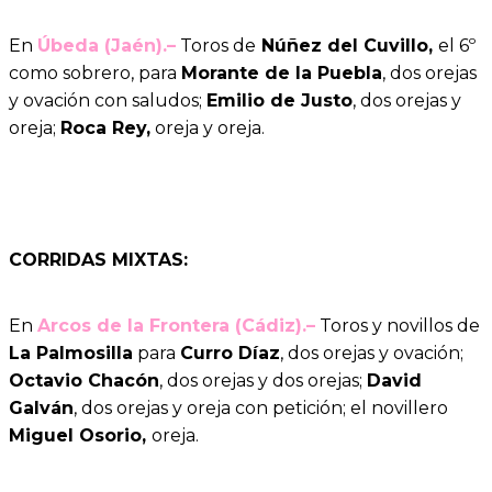
En
Úbeda (Jaén).–
Toros de
Núñez del Cuvillo,
el 6º
como sobrero, para
Morante de la Puebla
, dos orejas
y ovación con saludos;
Emilio de Justo
, dos orejas y
oreja;
Roca Rey,
oreja y oreja.
CORRIDAS MIXTAS:
En
Arcos de la Frontera (Cádiz).–
Toros y novillos de
La Palmosilla
para
Curro Díaz
, dos orejas y ovación;
Octavio Chacón
, dos orejas y dos orejas;
David
Galván
, dos orejas y oreja con petición; el novillero
Miguel Osorio,
oreja.