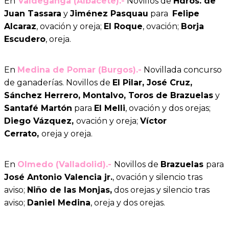
En
Valdeganga (Albacete).-
Novillos de
Hdros. de
Juan Tassara
y
Jiménez Pasquau
para
Felipe
Alcaraz
, ovación y oreja;
El Roque
, ovación;
Borja
Escudero
, oreja.
En
Medina de Pomar (Burgos).-
Novillada concurso
de ganaderías. Novillos de
El Pilar, José Cruz,
Sánchez Herrero, Montalvo, Toros de Brazuelas
y
Santafé Martón
para
El Melli
, ovación y dos orejas;
Diego Vázquez,
ovación y oreja;
Víctor
Cerrato,
oreja y oreja.
En
Olmedo (Valladolid).-
Novillos de
Brazuelas
para
José Antonio Valencia jr.
, ovación y silencio tras
aviso;
Niño de las Monjas,
dos orejas y silencio tras
aviso;
Daniel Medina
, oreja y dos orejas.