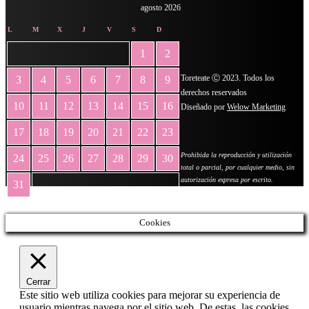
agosto 2026
L
M
X
J
V
S
D
1
2
Toreteate Ⓒ 2023. Todos los
3
4
5
6
7
8
9
derechos reservados
10
11
12
13
14
15
16
Diseñado por
Welow Marketing
17
18
19
20
21
22
23
Prohibida la reproducción y utilización
24
25
26
27
28
29
30
total o parcial, por cualquier medio, sin
autorización expresa por escrito.
31
« May
Cookies
Cerrar
Este sitio web utiliza cookies para mejorar su experiencia de
usuario mientras navega por el sitio web. De estas, las cookies