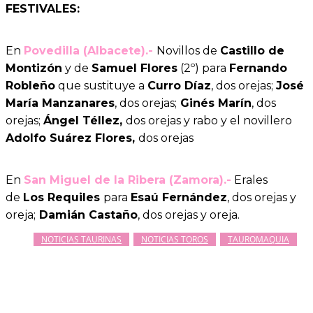
FESTIVALES:
En
Povedilla (Albacete).-
Novillos de
Castillo de
Montizón
y de
Samuel Flores
(2º) para
Fernando
Robleño
que sustituye a
Curro Díaz
, dos orejas;
José
María Manzanares
, dos orejas;
Ginés Marín
, dos
orejas;
Ángel Téllez,
dos orejas y rabo y el novillero
Adolfo Suárez Flores,
dos orejas
En
San Miguel de la Ribera (Zamora).-
Erales
de
Los Requiles
para
Esaú Fernández
, dos orejas y
oreja;
Damián Castaño
, dos orejas y oreja.
NOTICIAS TAURINAS
NOTICIAS TOROS
TAUROMAQUIA