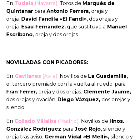
En
Tudela
(Navarra):
Toros de
Marqués de
Quintanar
para
Antonio Ferrera,
oreja y
oreja.
David Fandila «El Fandi»,
dos orejas y
oreja.
Esaú Fernández,
que sustituye a
Manuel
Escribano,
oreja y dos orejas.
NOVILLADAS CON PICADORES:
En
Gavilanes
(Ávila):
Novillos de
La Guadamilla,
el tercero premiado con la vuelta al ruedo. para
Fran Ferrer,
oreja y dos orejas.
Clemente Jaume,
dos orejas y ovación.
Diego Vázquez,
dos orejas y
silencio.
En
Collado Villalba
(Madrid):
Novillos de
Hnos.
González Rodríguez
para
José Rojo,
silencio y
oreja tras aviso.
Germán Vidal «El Melli»,
silencio y