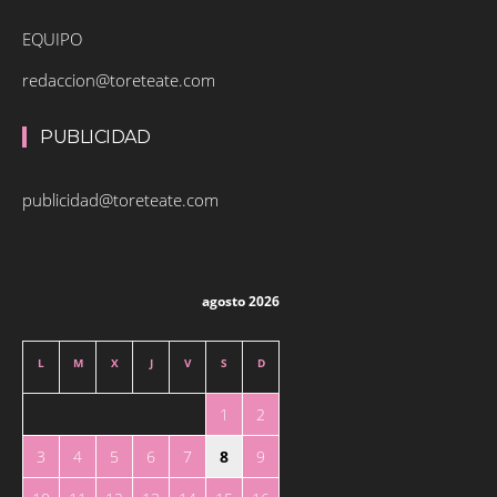
EQUIPO
redaccion@toreteate.com
PUBLICIDAD
publicidad@toreteate.com
agosto 2026
L
M
X
J
V
S
D
1
2
3
4
5
6
7
8
9