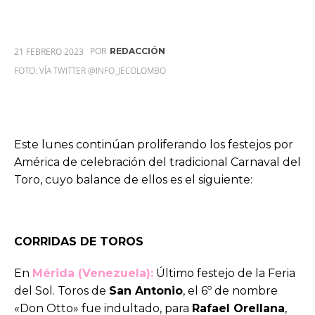
POR
21 FEBRERO 2023
REDACCIÓN
FOTO: VÍA TWITTER @INFO_JECOLOMBO
Este lunes continúan proliferando los festejos por
América de celebración del tradicional Carnaval del
Toro, cuyo balance de ellos es el siguiente:
CORRIDAS DE TOROS
En
Mérida (Venezuela):
Último festejo de la Feria
del Sol. Toros de
San Antonio
, el 6º de nombre
«Don Otto» fue indultado, para
Rafael Orellana
,