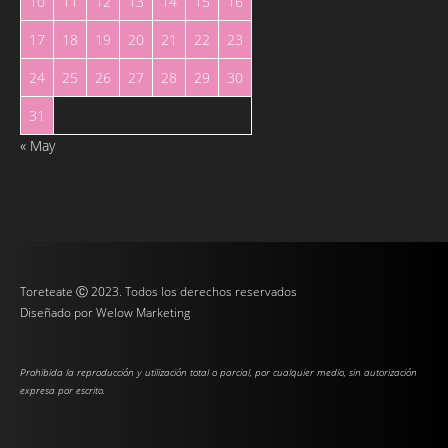
10
11
12
13
14
15
16
17
18
19
20
21
22
23
24
25
26
27
28
29
30
31
« May
Toreteate Ⓒ 2023. Todos los derechos reservados
Diseñado por
Welow Marketing
Prohibida la reproducción y utilización total o parcial, por cualquier medio, sin autorización
expresa por escrito.