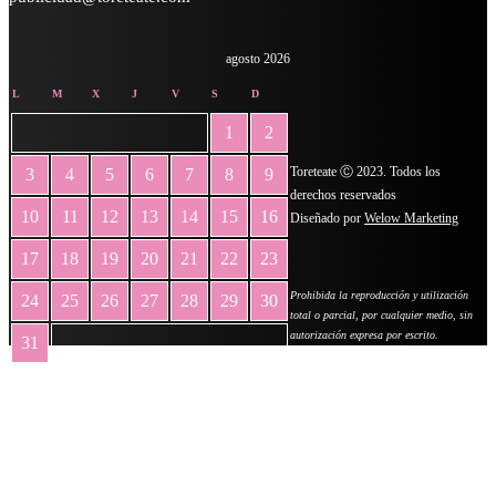
agosto 2026
L
M
X
J
V
S
D
1
2
Toreteate Ⓒ 2023. Todos los
3
4
5
6
7
8
9
derechos reservados
10
11
12
13
14
15
16
Diseñado por
Welow Marketing
17
18
19
20
21
22
23
Prohibida la reproducción y utilización
24
25
26
27
28
29
30
total o parcial, por cualquier medio, sin
autorización expresa por escrito.
31
« May