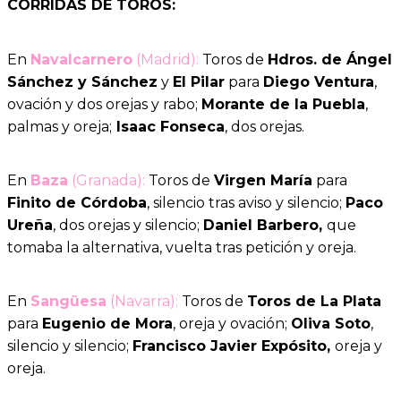
CORRIDAS DE TOROS:
En
Navalcarnero
(Madrid):
Toros de
Hdros. de Ángel
Sánchez y Sánchez
y
El Pilar
para
Diego Ventura
,
ovación y dos orejas y rabo;
Morante de la Puebla
,
palmas y oreja;
Isaac Fonseca
, dos orejas.
En
Baza
(Granada):
Toros de
Virgen María
para
Finito de Córdoba
, silencio tras aviso y silencio;
Paco
Ureña
, dos orejas y silencio;
Daniel Barbero,
que
tomaba la alternativa, vuelta tras petición y oreja.
En
Sangüesa
(Navarra):
Toros de
Toros de La Plata
para
Eugenio de Mora
, oreja y ovación;
Oliva Soto
,
silencio y silencio;
Francisco Javier Expósito,
oreja y
oreja.