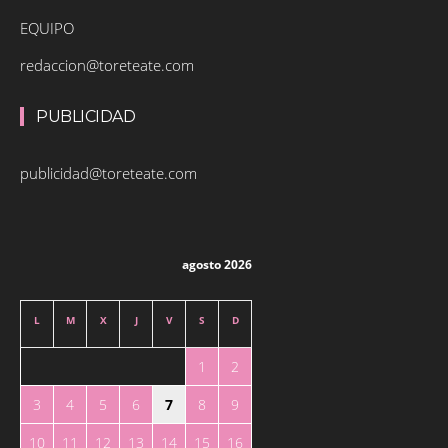
EQUIPO
redaccion@toreteate.com
PUBLICIDAD
publicidad@toreteate.com
agosto 2026
L
M
X
J
V
S
D
1
2
3
4
5
6
7
8
9
10
11
12
13
14
15
16