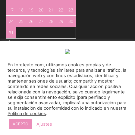
17
18
19
20
21
22
23
24
25
26
27
28
29
30
31
« May
En toreteate.com, utilizamos cookies propias y de
terceros, y tecnologías similares para analizar el tráfico, la
navegación web y con fines estadísticos; identificar y
mantener sesiones de usuario; compartir y mostrar
Toreteate Ⓒ 2023. Todos los derechos reservados
contenido en redes sociales. Cualquier acción positiva
relacionada con la navegación, salvo cuando legalmente
Diseñado por
Welow Marketing
se exija consentimiento explícito (para perfilado y
segmentación avanzada), implicará una autorización para
su instalación de conformidad con lo indicado en nuestra
Prohibida la reproducción y utilización total o parcial, por cualquier medio, sin autorización
Política de cookies
.
expresa por escrito.
Ajustes
ACEPTO