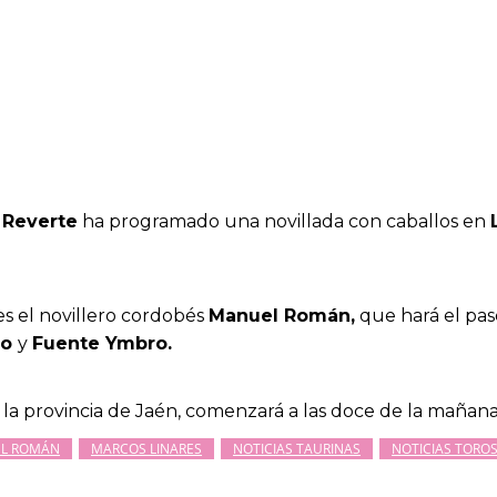
 Reverte
ha programado una novillada con caballos en
es el novillero cordobés
Manuel Román,
que hará el pase
lo
y
Fuente Ymbro.
n la provincia de Jaén, comenzará a las doce de la mañana
L ROMÁN
MARCOS LINARES
NOTICIAS TAURINAS
NOTICIAS TORO