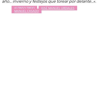
año… invierno y festejos que torear por delante…
«.
ALONSO TREJO
JOSÉ MANUEL URDIALES
MANUEL CASADO