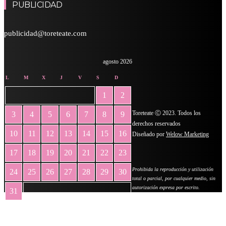
PUBLICIDAD
publicidad@toreteate.com
agosto 2026
L
M
X
J
V
S
D
1
2
Toreteate Ⓒ 2023. Todos los
3
4
5
6
7
8
9
derechos reservados
10
11
12
13
14
15
16
Diseñado por
Welow Marketing
17
18
19
20
21
22
23
Prohibida la reproducción y utilización
24
25
26
27
28
29
30
total o parcial, por cualquier medio, sin
autorización expresa por escrito.
31
« May