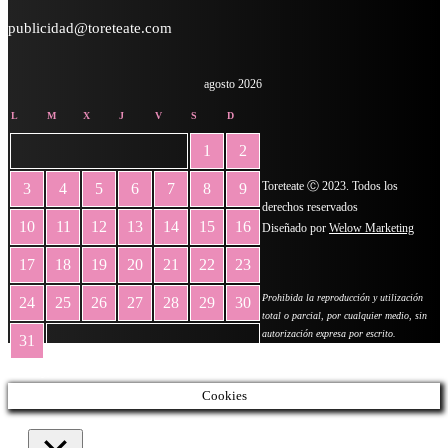
publicidad@toreteate.com
agosto 2026
L
M
X
J
V
S
D
1
2
Toreteate Ⓒ 2023. Todos los
3
4
5
6
7
8
9
derechos reservados
10
11
12
13
14
15
16
Diseñado por
Welow Marketing
17
18
19
20
21
22
23
Prohibida la reproducción y utilización
24
25
26
27
28
29
30
total o parcial, por cualquier medio, sin
autorización expresa por escrito.
31
« May
Cookies