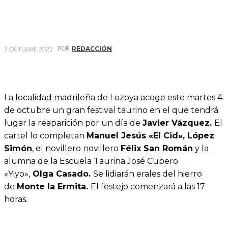
POR
2 OCTUBRE 2022
REDACCIÓN
La localidad madrileña de Lozoya acoge este martes 4
de octubre un gran festival taurino en el que tendrá
lugar la reaparición por un día de
Javier Vázquez.
El
cartel lo completan
Manuel Jesús «El Cid», López
Simón
, el novillero novillero
Félix San Román
y la
alumna de la Escuela Taurina José Cubero
«Yiyo»,
Olga Casado
.
Se lidiarán erales del hierro
de
Monte la Ermita.
El festejo comenzará a las 17
horas.