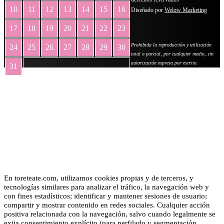
10
11
12
13
14
15
16
Diseñado por
Welow Marketing
17
18
19
20
21
22
23
Prohibida la reproducción y utilización
24
25
26
27
28
29
30
total o parcial, por cualquier medio, sin
autorización expresa por escrito.
31
« May
En toreteate.com, utilizamos cookies propias y de terceros, y
tecnologías similares para analizar el tráfico, la navegación web y
con fines estadísticos; identificar y mantener sesiones de usuario;
compartir y mostrar contenido en redes sociales. Cualquier acción
positiva relacionada con la navegación, salvo cuando legalmente se
exija consentimiento explícito (para perfilado y segmentación