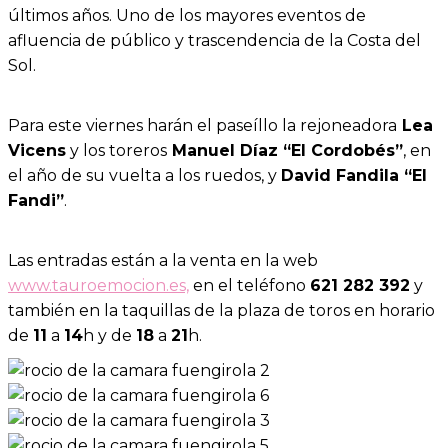
últimos años. Uno de los mayores eventos de
afluencia de público y trascendencia de la Costa del
Sol.
Para este viernes harán el paseíllo la rejoneadora
Lea
Vicens
y los toreros
Manuel Díaz “El Cordobés”
, en
el año de su vuelta a los ruedos, y
David Fandila “El
Fandi”
.
Las entradas están a la venta en la web
www.tauroemocion.es,
en el teléfono
621 282 392
y
también en la taquillas de la plaza de toros en horario
de
11
a
14
h y de
18
a
21
h.