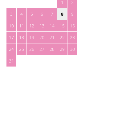
1
2
3
4
5
6
7
8
9
10
11
12
13
14
15
16
17
18
19
20
21
22
23
24
25
26
27
28
29
30
31
« May
Toreteate Ⓒ 2023. Todos los derechos reservados
Diseñado por
Welow Marketing